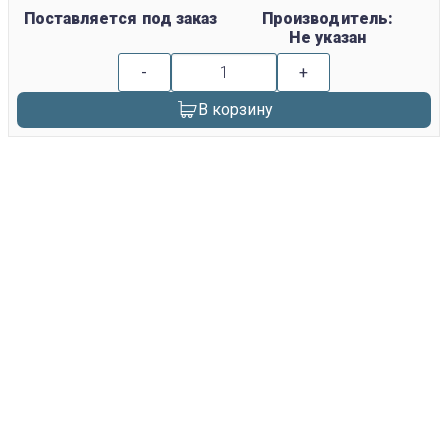
Поставляется под заказ
Производитель:
Не указан
-
+
В корзину
replica rolex watch
gefälschte Uhren
replica hublot
rolex replica
faux rolex watch