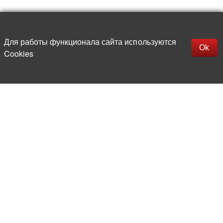
Наверх
replica rolex watch
Открыть описание
Для работы функционала сайта используются
gefälschte Uhren
Ok
Cookies
replica hublot
rolex replica
faux rolex watch
Более 20 лет на рынке
электронной компонентной базы
Прямые поставки
из-за рубежа
Опытная и компетентная
команда профессионалов
Офис и склад в центре
Москвы