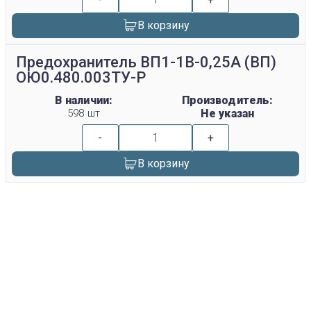
В корзину
Предохранитель ВП1-1В-0,25А (ВП)
ОЮ0.480.003ТУ-Р
В наличии:
Производитель:
598 шт
Не указан
-
+
В корзину
replica rolex watch
gefälschte Uhren
replica hublot
rolex replica
faux rolex watch