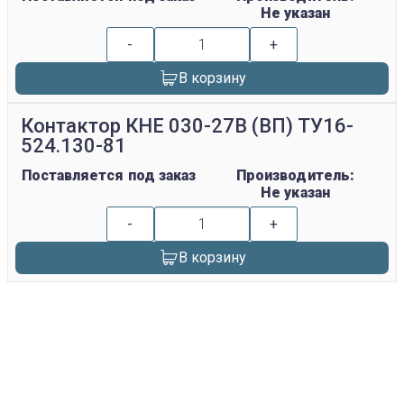
Не указан
-
+
В корзину
Контактор КНЕ 030-27В (ВП) ТУ16-
524.130-81
Поставляется под заказ
Производитель:
Не указан
-
+
В корзину
replica rolex watch
gefälschte Uhren
replica hublot
rolex replica
faux rolex watch