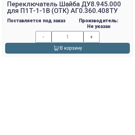
Переключатель Шайба ДУ8.945.000
для П1Т-1-1В (ОТК) АГ0.360.408ТУ
Поставляется под заказ
Производитель:
Не указан
-
+
В корзину
replica rolex watch
gefälschte Uhren
replica hublot
rolex replica
faux rolex watch