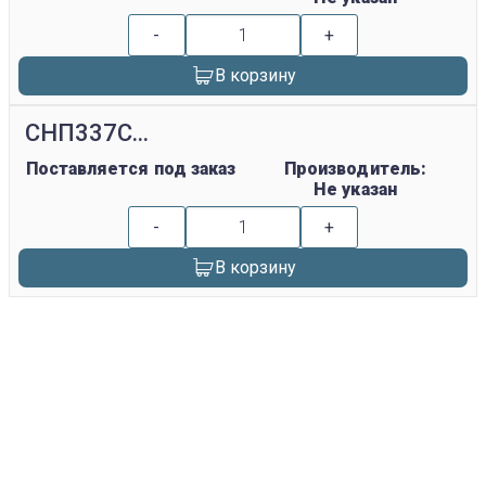
-
+
В корзину
СНП337С...
Поставляется под заказ
Производитель:
Не указан
-
+
В корзину
replica rolex watch
gefälschte Uhren
replica hublot
rolex replica
faux rolex watch