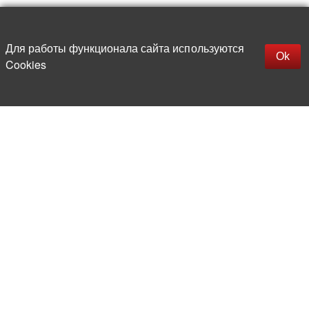
Наверх
replica rolex watch
Открыть описание
Для работы функционала сайта используются
gefälschte Uhren
Ok
Cookies
replica hublot
rolex replica
faux rolex watch
Более 20 лет на рынке
электронной компонентной базы
Прямые поставки
из-за рубежа
Опытная и компетентная
команда профессионалов
Офис и склад в центре
Москвы