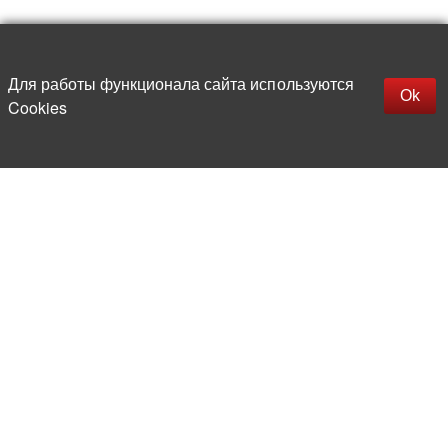
Наверх
replica rolex watch
Открыть описание
Для работы функционала сайта используются
gefälschte Uhren
Ok
Cookies
replica hublot
rolex replica
faux rolex watch
Более 20 лет на рынке
электронной компонентной базы
Прямые поставки
из-за рубежа
Опытная и компетентная
команда профессионалов
Офис и склад в центре
Москвы