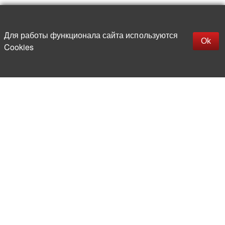
Наверх
replica rolex watch
Открыть описание
Для работы функционала сайта используются
gefälschte Uhren
Ok
Cookies
replica hublot
rolex replica
faux rolex watch
Более 20 лет на рынке
электронной компонентной базы
Прямые поставки
из-за рубежа
Опытная и компетентная
команда профессионалов
Офис и склад в центре
Москвы