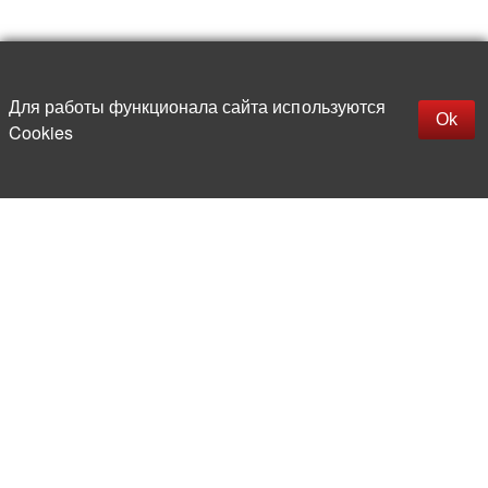
Наверх
replica rolex watch
Открыть описание
Для работы функционала сайта используются
gefälschte Uhren
Ok
Cookies
replica hublot
rolex replica
faux rolex watch
Более 20 лет на рынке
электронной компонентной базы
Прямые поставки
из-за рубежа
Опытная и компетентная
команда профессионалов
Офис и склад в центре
Москвы