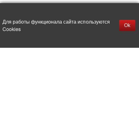
Наверх
replica rolex watch
Открыть описание
Для работы функционала сайта используются
gefälschte Uhren
Ok
Cookies
replica hublot
rolex replica
faux rolex watch
Более 20 лет на рынке
электронной компонентной базы
Прямые поставки
из-за рубежа
Опытная и компетентная
команда профессионалов
Офис и склад в центре
Москвы