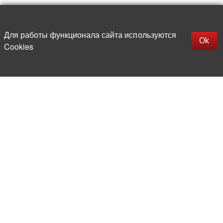
Наверх
replica rolex watch
Открыть описание
Для работы функционала сайта используются
gefälschte Uhren
Ok
Cookies
replica hublot
rolex replica
faux rolex watch
Более 20 лет на рынке
электронной компонентной базы
Прямые поставки
из-за рубежа
Опытная и компетентная
команда профессионалов
Офис и склад в центре
Москвы