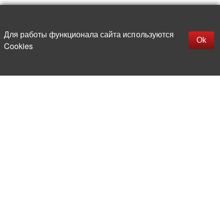
Наверх
replica rolex watch
Открыть описание
Для работы функционала сайта используются
gefälschte Uhren
Ok
Cookies
replica hublot
rolex replica
faux rolex watch
Более 20 лет на рынке
электронной компонентной базы
Прямые поставки
из-за рубежа
Опытная и компетентная
команда профессионалов
Офис и склад в центре
Москвы