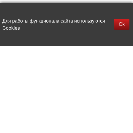
Наверх
replica rolex watch
Открыть описание
Для работы функционала сайта используются
gefälschte Uhren
Ok
Cookies
replica hublot
rolex replica
faux rolex watch
Более 20 лет на рынке
электронной компонентной базы
Прямые поставки
из-за рубежа
Опытная и компетентная
команда профессионалов
Офис и склад в центре
Москвы