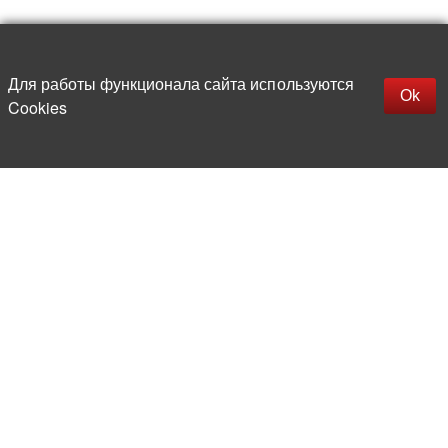
Наверх
replica rolex watch
Открыть описание
Для работы функционала сайта используются
gefälschte Uhren
Ok
Cookies
replica hublot
rolex replica
faux rolex watch
Более 20 лет на рынке
электронной компонентной базы
Прямые поставки
из-за рубежа
Опытная и компетентная
команда профессионалов
Офис и склад в центре
Москвы