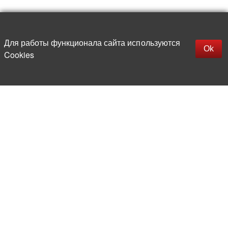
Наверх
replica rolex watch
Открыть описание
Для работы функционала сайта используются
gefälschte Uhren
Ok
Cookies
replica hublot
rolex replica
faux rolex watch
Более 20 лет на рынке
электронной компонентной базы
Прямые поставки
из-за рубежа
Опытная и компетентная
команда профессионалов
Офис и склад в центре
Москвы