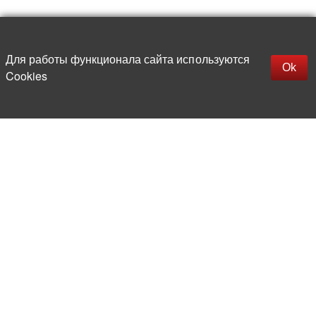
Наверх
replica rolex watch
Открыть описание
Для работы функционала сайта используются
gefälschte Uhren
Ok
Cookies
replica hublot
rolex replica
faux rolex watch
Более 20 лет на рынке
электронной компонентной базы
Прямые поставки
из-за рубежа
Опытная и компетентная
команда профессионалов
Офис и склад в центре
Москвы