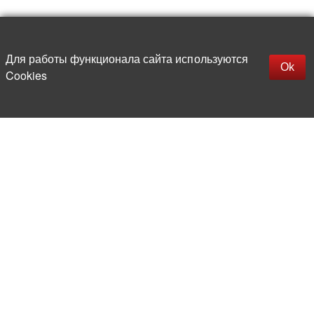
Наверх
replica rolex watch
Открыть описание
Для работы функционала сайта используются
gefälschte Uhren
Ok
Cookies
replica hublot
rolex replica
faux rolex watch
Более 20 лет на рынке
электронной компонентной базы
Прямые поставки
из-за рубежа
Опытная и компетентная
команда профессионалов
Офис и склад в центре
Москвы