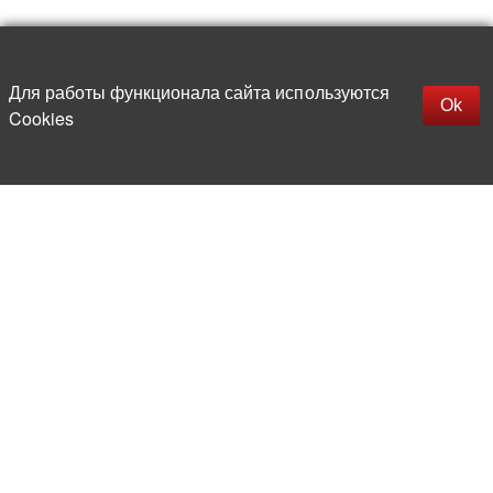
Наверх
replica rolex watch
Открыть описание
Для работы функционала сайта используются
gefälschte Uhren
Ok
Cookies
replica hublot
rolex replica
faux rolex watch
Более 20 лет на рынке
электронной компонентной базы
Прямые поставки
из-за рубежа
Опытная и компетентная
команда профессионалов
Офис и склад в центре
Москвы