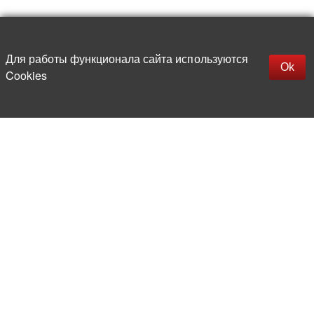
Наверх
replica rolex watch
Открыть описание
Для работы функционала сайта используются
gefälschte Uhren
Ok
Cookies
replica hublot
rolex replica
faux rolex watch
Более 20 лет на рынке
электронной компонентной базы
Прямые поставки
из-за рубежа
Опытная и компетентная
команда профессионалов
Офис и склад в центре
Москвы