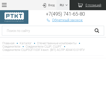
0 позиций
Вход
+7(495) 741-65-80
Обратный звонок
Главная
Каталог
Отечественные компоненты
Соединители
Соединители СШР, СШРГ
Соединители СШР32П10ЭГ4 вил. (ВП) АСЛР.434410.019ТУ