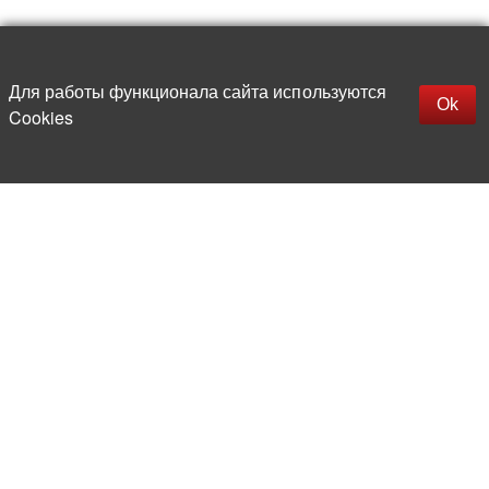
Наверх
replica rolex watch
Открыть описание
Для работы функционала сайта используются
gefälschte Uhren
Ok
Cookies
replica hublot
rolex replica
faux rolex watch
Более 20 лет на рынке
электронной компонентной базы
Прямые поставки
из-за рубежа
Опытная и компетентная
команда профессионалов
Офис и склад в центре
Москвы