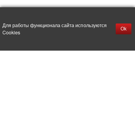
Наверх
replica rolex watch
Открыть описание
Для работы функционала сайта используются
gefälschte Uhren
Ok
Cookies
replica hublot
rolex replica
faux rolex watch
Более 20 лет на рынке
электронной компонентной базы
Прямые поставки
из-за рубежа
Опытная и компетентная
команда профессионалов
Офис и склад в центре
Москвы