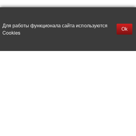
Наверх
replica rolex watch
Открыть описание
Для работы функционала сайта используются
gefälschte Uhren
Ok
Cookies
replica hublot
rolex replica
faux rolex watch
Более 20 лет на рынке
электронной компонентной базы
Прямые поставки
из-за рубежа
Опытная и компетентная
команда профессионалов
Офис и склад в центре
Москвы