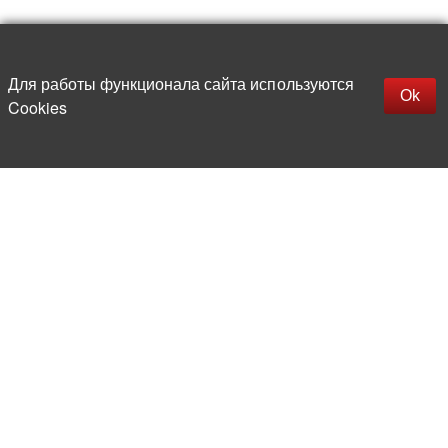
Наверх
replica rolex watch
Открыть описание
Для работы функционала сайта используются
gefälschte Uhren
Ok
Cookies
replica hublot
rolex replica
faux rolex watch
Более 20 лет на рынке
электронной компонентной базы
Прямые поставки
из-за рубежа
Опытная и компетентная
команда профессионалов
Офис и склад в центре
Москвы