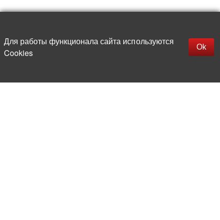
Наверх
replica rolex watch
Открыть описание
Для работы функционала сайта используются
gefälschte Uhren
Ok
Cookies
replica hublot
rolex replica
faux rolex watch
Более 20 лет на рынке
электронной компонентной базы
Прямые поставки
из-за рубежа
Опытная и компетентная
команда профессионалов
Офис и склад в центре
Москвы