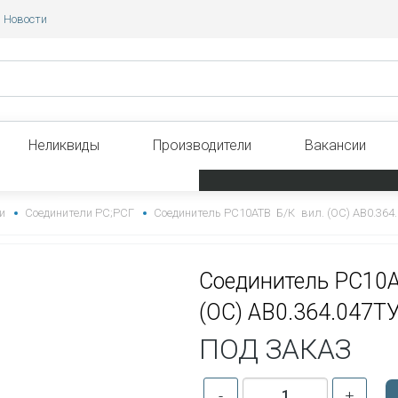
Новости
Неликвиды
Производители
Вакансии
и
Соединители РС;РСГ
Соединитель РС10АТВ Б/К вил. (ОС) АВ0.364
Соединитель РС10А
(ОС) АВ0.364.047Т
ПОД ЗАКАЗ
-
+