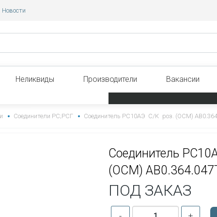
Новости
Неликвиды
Производители
Вакансии
и
Соединители РС;РСГ
Соединитель РС10АЭ С/К роз. (ОСМ) АВ0.364
Соединитель РС10А
(ОСМ) АВ0.364.047
ПОД ЗАКАЗ
-
+