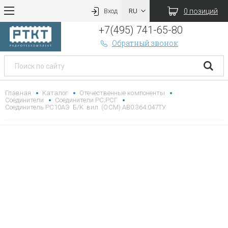
0 позиций
Вход
+7(495) 741-65-80
Обратный звонок
Главная
Каталог
Отечественные компоненты
Соединители
Соединители РС;РСГ
Соединитель РС10АЭ Б/К вил. (ОСМ) АВ0.364.047ТУ