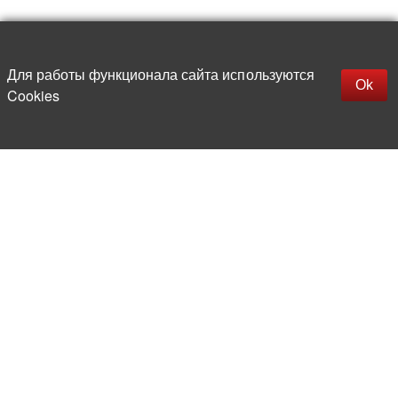
Наверх
replica rolex watch
Открыть описание
Для работы функционала сайта используются
gefälschte Uhren
Ok
Cookies
replica hublot
rolex replica
faux rolex watch
Более 20 лет на рынке
электронной компонентной базы
Прямые поставки
из-за рубежа
Опытная и компетентная
команда профессионалов
Офис и склад в центре
Москвы