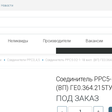
Новости
Неликвиды
Производители
Вакансии
и
Соединители РРС3,4,5
Соединитель РРС5-32-1-1В вил. (ВП) ГЕ0.364
Соединитель РРС5-
(ВП) ГЕ0.364.215Т
ПОД ЗАКАЗ
-
+