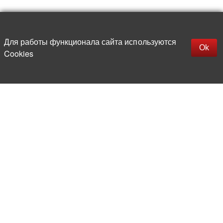
Наверх
replica rolex watch
Открыть описание
Для работы функционала сайта используются
gefälschte Uhren
Ok
Cookies
replica hublot
rolex replica
faux rolex watch
Более 20 лет на рынке
электронной компонентной базы
Прямые поставки
из-за рубежа
Опытная и компетентная
команда профессионалов
Офис и склад в центре
Москвы