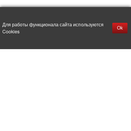
Наверх
replica rolex watch
Открыть описание
Для работы функционала сайта используются
gefälschte Uhren
Ok
Cookies
replica hublot
rolex replica
faux rolex watch
Более 20 лет на рынке
электронной компонентной базы
Прямые поставки
из-за рубежа
Опытная и компетентная
команда профессионалов
Офис и склад в центре
Москвы