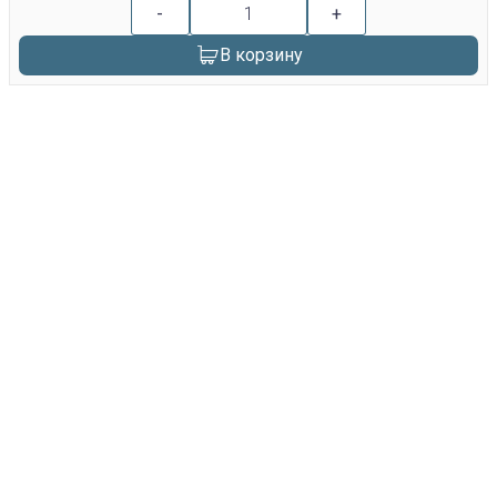
-
+
В корзину
replica rolex watch
gefälschte Uhren
replica hublot
rolex replica
faux rolex watch