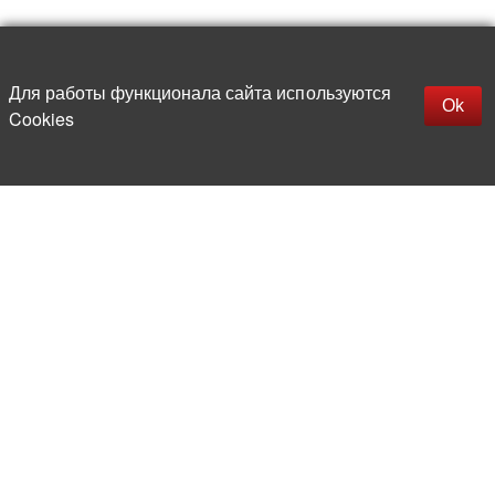
Наверх
replica rolex watch
Открыть описание
Для работы функционала сайта используются
gefälschte Uhren
Ok
Cookies
replica hublot
rolex replica
faux rolex watch
Более 20 лет на рынке
электронной компонентной базы
Прямые поставки
из-за рубежа
Опытная и компетентная
команда профессионалов
Офис и склад в центре
Москвы