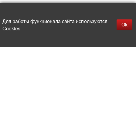
Наверх
replica rolex watch
Открыть описание
Для работы функционала сайта используются
gefälschte Uhren
Ok
Cookies
replica hublot
rolex replica
faux rolex watch
Более 20 лет на рынке
электронной компонентной базы
Прямые поставки
из-за рубежа
Опытная и компетентная
команда профессионалов
Офис и склад в центре
Москвы