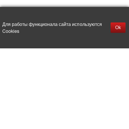
Наверх
replica rolex watch
Открыть описание
Для работы функционала сайта используются
gefälschte Uhren
Ok
Cookies
replica hublot
rolex replica
faux rolex watch
Более 20 лет на рынке
электронной компонентной базы
Прямые поставки
из-за рубежа
Опытная и компетентная
команда профессионалов
Офис и склад в центре
Москвы