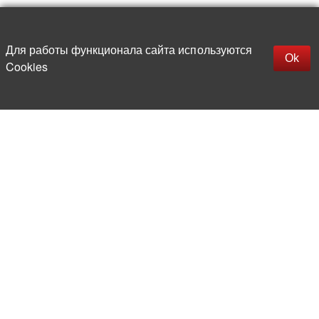
Наверх
replica rolex watch
Открыть описание
Для работы функционала сайта используются
gefälschte Uhren
Ok
Cookies
replica hublot
rolex replica
faux rolex watch
Более 20 лет на рынке
электронной компонентной базы
Прямые поставки
из-за рубежа
Опытная и компетентная
команда профессионалов
Офис и склад в центре
Москвы