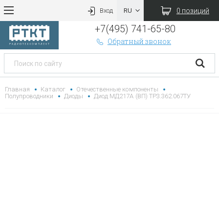
0 позиций
Вход
+7(495) 741-65-80
Обратный звонок
Главная
Каталог
Отечественные компоненты
Полупроводники
Диоды
Диод МД217А (ВП) ТР3.362.067ТУ