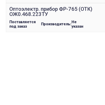
Оптоэлектр. прибор ФР-765 (ОТК)
ОЖ0.468.223ТУ
Поставляется
Не
Производитель:
под заказ
указан
replica rolex watch
gefälschte Uhren
replica hublot
rolex replica
faux rolex watch