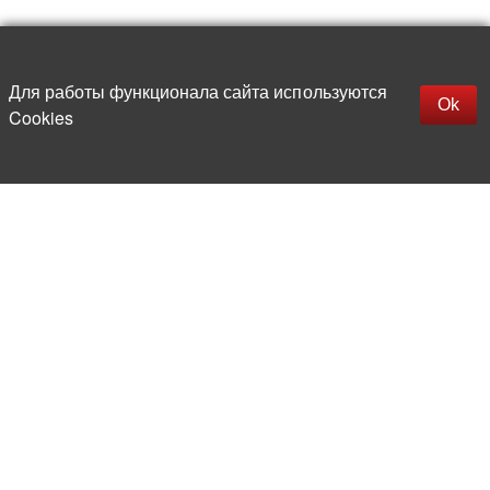
Наверх
replica rolex watch
Открыть описание
Для работы функционала сайта используются
gefälschte Uhren
Ok
Cookies
replica hublot
rolex replica
faux rolex watch
Более 20 лет на рынке
электронной компонентной базы
Прямые поставки
из-за рубежа
Опытная и компетентная
команда профессионалов
Офис и склад в центре
Москвы