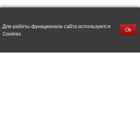
Наверх
replica rolex watch
Открыть описание
Для работы функционала сайта используются
gefälschte Uhren
Ok
Cookies
replica hublot
rolex replica
faux rolex watch
Более 20 лет на рынке
электронной компонентной базы
Прямые поставки
из-за рубежа
Опытная и компетентная
команда профессионалов
Офис и склад в центре
Москвы