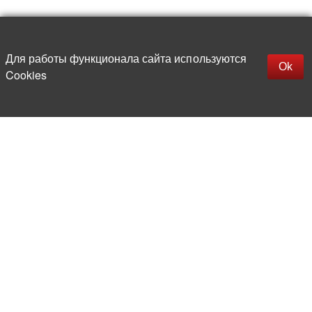
Наверх
replica rolex watch
Открыть описание
Для работы функционала сайта используются
gefälschte Uhren
Ok
Cookies
replica hublot
rolex replica
faux rolex watch
Более 20 лет на рынке
электронной компонентной базы
Прямые поставки
из-за рубежа
Опытная и компетентная
команда профессионалов
Офис и склад в центре
Москвы