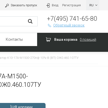
Заказать пропуск
Вход
Регистрация
+7(495) 741-65-80
Обратный звонок
Контакты
Ваша корзина
0 позиций
атор К10-17А-М1500-270пф-10%-В (ВП) ОЖ0.460.107ТУ
7А-М1500-
 ОЖ0.460.107ТУ
В корзину