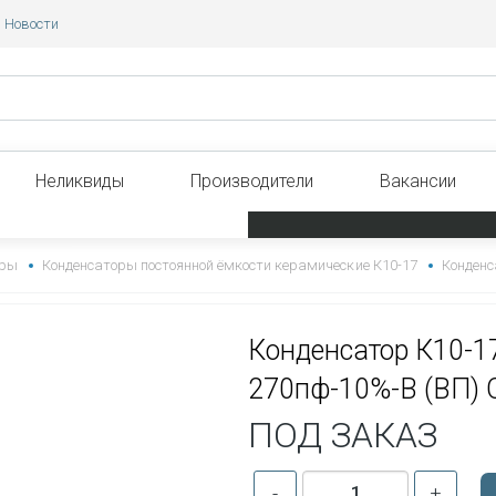
Новости
Неликвиды
Производители
Вакансии
оры
Конденсаторы постоянной ёмкости керамические К10-17
Конденс
Конденсатор К10-1
270пф-10%-В (ВП)
ПОД ЗАКАЗ
-
+