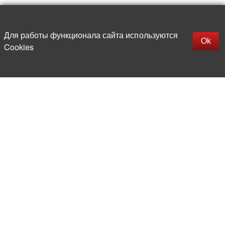
Наверх
replica rolex watch
Открыть описание
Для работы функционала сайта используются
gefälschte Uhren
Ok
Cookies
replica hublot
rolex replica
faux rolex watch
Более 20 лет на рынке
электронной компонентной базы
Прямые поставки
из-за рубежа
Опытная и компетентная
команда профессионалов
Офис и склад в центре
Москвы