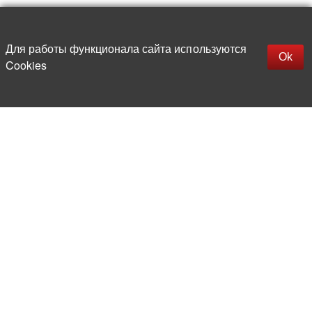
Наверх
replica rolex watch
Открыть описание
Для работы функционала сайта используются
gefälschte Uhren
Ok
Cookies
replica hublot
rolex replica
faux rolex watch
Более 20 лет на рынке
электронной компонентной базы
Прямые поставки
из-за рубежа
Опытная и компетентная
команда профессионалов
Офис и склад в центре
Москвы