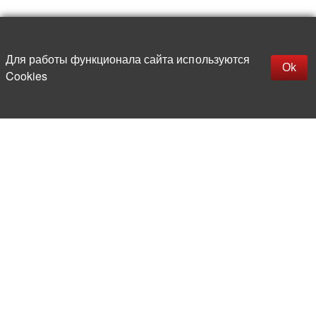
Наверх
replica rolex watch
Открыть описание
Для работы функционала сайта используются
gefälschte Uhren
Ok
Cookies
replica hublot
rolex replica
faux rolex watch
Более 20 лет на рынке
электронной компонентной базы
Прямые поставки
из-за рубежа
Опытная и компетентная
команда профессионалов
Офис и склад в центре
Москвы