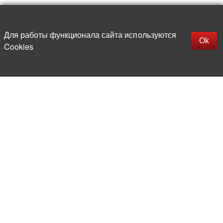
Наверх
replica rolex watch
Открыть описание
Для работы функционала сайта используются
gefälschte Uhren
Ok
Cookies
replica hublot
rolex replica
faux rolex watch
Более 20 лет на рынке
электронной компонентной базы
Прямые поставки
из-за рубежа
Опытная и компетентная
команда профессионалов
Офис и склад в центре
Москвы