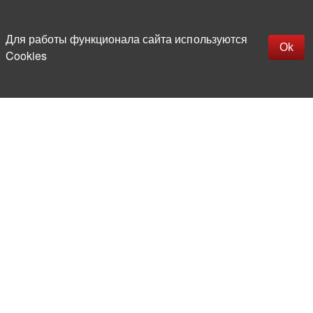
Наверх
replica rolex watch
Открыть описание
Для работы функционала сайта используются
gefälschte Uhren
Ok
Cookies
replica hublot
rolex replica
faux rolex watch
Более 20 лет на рынке
электронной компонентной базы
Прямые поставки
из-за рубежа
Опытная и компетентная
команда профессионалов
Офис и склад в центре
Москвы