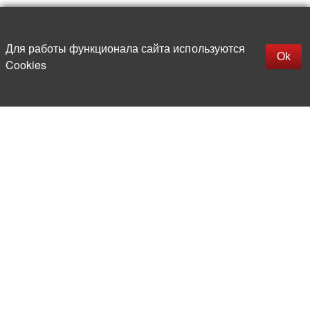
Наверх
replica rolex watch
Открыть описание
Для работы функционала сайта используются
gefälschte Uhren
Ok
Cookies
replica hublot
rolex replica
faux rolex watch
Более 20 лет на рынке
электронной компонентной базы
Прямые поставки
из-за рубежа
Опытная и компетентная
команда профессионалов
Офис и склад в центре
Москвы