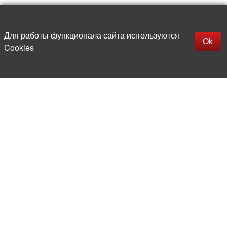
Наверх
replica rolex watch
Открыть описание
Для работы функционала сайта используются
gefälschte Uhren
Ok
Cookies
replica hublot
rolex replica
faux rolex watch
Более 20 лет на рынке
электронной компонентной базы
Прямые поставки
из-за рубежа
Опытная и компетентная
команда профессионалов
Офис и склад в центре
Москвы