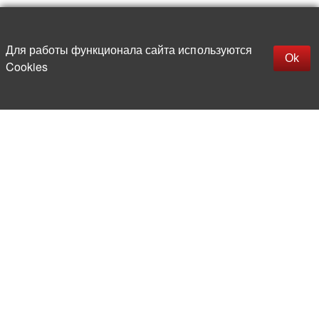
Наверх
replica rolex watch
Открыть описание
Для работы функционала сайта используются
gefälschte Uhren
Ok
Cookies
replica hublot
rolex replica
faux rolex watch
Более 20 лет на рынке
электронной компонентной базы
Прямые поставки
из-за рубежа
Опытная и компетентная
команда профессионалов
Офис и склад в центре
Москвы