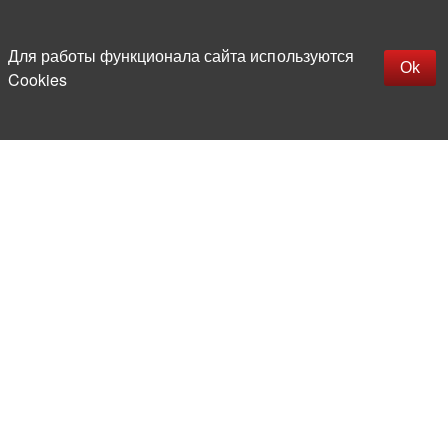
Наверх
replica rolex watch
Открыть описание
Для работы функционала сайта используются
gefälschte Uhren
Ok
Cookies
replica hublot
rolex replica
faux rolex watch
Более 20 лет на рынке
электронной компонентной базы
Прямые поставки
из-за рубежа
Опытная и компетентная
команда профессионалов
Офис и склад в центре
Москвы